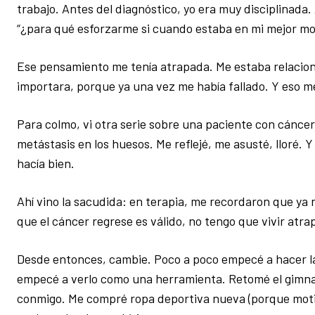
trabajo. Antes del diagnóstico, yo era muy disciplinada
“¿para qué esforzarme si cuando estaba en mi mejor mom
Ese pensamiento me tenía atrapada. Me estaba relacion
importara, porque ya una vez me había fallado. Y eso me
Para colmo, vi otra serie sobre una paciente con cán
metástasis en los huesos. Me reflejé, me asusté, lloré.
hacía bien.
Ahí vino la sacudida: en terapia, me recordaron que ya 
que el cáncer regrese es válido, no tengo que vivir atra
Desde entonces, cambie. Poco a poco empecé a hacer la
empecé a verlo como una herramienta. Retomé el gimnas
conmigo. Me compré ropa deportiva nueva (porque motiv