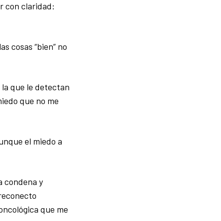
r con claridad:
as cosas “bien” no
la que le detectan
 miedo que no me
aunque el miedo a
a condena y
 reconecto
 oncológica que me