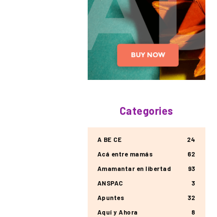
Categories
A BE CE
24
Acá entre mamás
62
Amamantar en libertad
93
ANSPAC
3
Apuntes
32
Aquí y Ahora
8