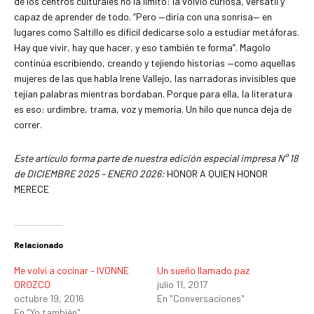
de los centros culturales no la limitó: la volvió curiosa, versátil y
capaz de aprender de todo. “Pero —diría con una sonrisa— en
lugares como Saltillo es difícil dedicarse solo a estudiar metáforas.
Hay que vivir, hay que hacer, y eso también te forma”. Magolo
continúa escribiendo, creando y tejiendo historias —como aquellas
mujeres de las que habla Irene Vallejo, las narradoras invisibles que
tejían palabras mientras bordaban. Porque para ella, la literatura
es eso: urdimbre, trama, voz y memoria. Un hilo que nunca deja de
correr.
Este artículo forma parte de nuestra edición especial impresa N° 18
de DICIEMBRE 2025 – ENERO 2026:
HONOR A QUIEN HONOR
MERECE
Relacionado
Me volví a cocinar – IVONNE
Un sueño llamado paz
OROZCO
julio 11, 2017
octubre 19, 2016
En "Conversaciones"
En "Yo también"