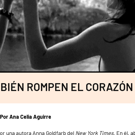
MBIÉN ROMPEN EL CORAZÓN
Por Ana Celia Aguirre
por una autora
Anna Goldfarb del
New York Times
. En él, 