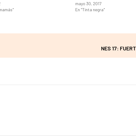
2
mayo 30, 2017
 mamás"
En "Tinta negra"
NES 17: FUER