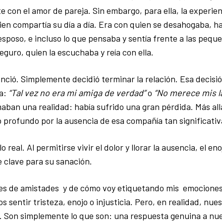
e con el amor de pareja. Sin embargo, para ella, la experie
ien compartía su día a día. Era con quien se desahogaba, ha
esposo, e incluso lo que pensaba y sentía frente a las pequ
eguro, quien la escuchaba y reía con ella.
anció. Simplemente decidió terminar la relación. Esa decisió
za:
“Tal vez no era mi amiga de verdad”
o
“No merece mis l
aban una realidad: había sufrido una gran pérdida. Más all
 profundo por la ausencia de esa compañía tan significativ
real. Al permitirse vivir el dolor y llorar la ausencia, el e
e clave para su sanación.
ones de amistades y de cómo voy etiquetando mis emocione
 sentir tristeza, enojo o injusticia. Pero, en realidad, nu
s. Son simplemente lo que son: una respuesta genuina a nu