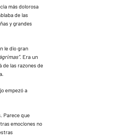
ncia más dolorosa
blaba de las
eñas y grandes
n le dio gran
ágrimas”
. Era un
á de las razones de
a.
nojo empezó a
s. Parece que
estras emociones no
estras