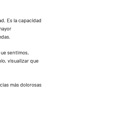
ad. Es la capacidad
mayor
ndas.
que sentimos,
o, visualizar que
ncias más dolorosas