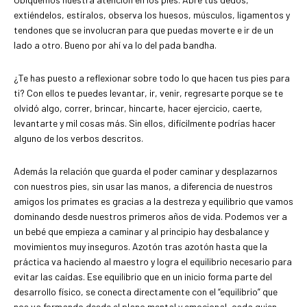
extiéndelos, estíralos, observa los huesos, músculos, ligamentos y
tendones que se involucran para que puedas moverte e ir de un
lado a otro. Bueno por ahí va lo del pada bandha.
¿Te has puesto a reflexionar sobre todo lo que hacen tus pies para
ti? Con ellos te puedes levantar, ir, venir, regresarte porque se te
olvidó algo, correr, brincar, hincarte, hacer ejercicio, caerte,
levantarte y mil cosas más. Sin ellos, difícilmente podrías hacer
alguno de los verbos descritos.
Además la relación que guarda el poder caminar y desplazarnos
con nuestros pies, sin usar las manos, a diferencia de nuestros
amigos los primates es gracias a la destreza y equilibrio que vamos
dominando desde nuestros primeros años de vida. Podemos ver a
un bebé que empieza a caminar y al principio hay desbalance y
movimientos muy inseguros. Azotón tras azotón hasta que la
práctica va haciendo al maestro y logra el equilibrio necesario para
evitar las caídas. Ese equilibrio que en un inicio forma parte del
desarrollo físico, se conecta directamente con el “equilibrio” que
nos va formando desde el plano mental y emocional, cada quien