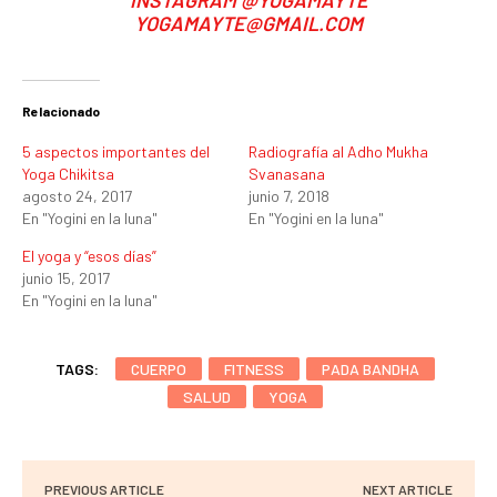
INSTAGRAM
@YOGAMAYTE
YOGAMAYTE@GMAIL.COM
Relacionado
5 aspectos importantes del
Radiografía al Adho Mukha
Yoga Chikitsa
Svanasana
agosto 24, 2017
junio 7, 2018
En "Yogini en la luna"
En "Yogini en la luna"
El yoga y “esos días”
junio 15, 2017
En "Yogini en la luna"
TAGS:
CUERPO
FITNESS
PADA BANDHA
SALUD
YOGA
PREVIOUS ARTICLE
NEXT ARTICLE