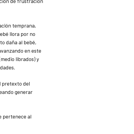
ción de frustración
lación temprana,
ebé llora por no
to daña al bebé,
 avanzando en este
(medio librados) y
idades.
 pretexto del
seando generar
e pertenece al