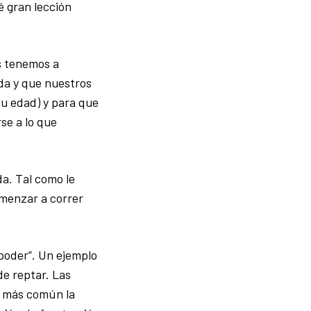
é gran lección
es tenemos a
ida y que nuestros
su edad) y para que
se a lo que
da. Tal como le
omenzar a correr
poder”. Un ejemplo
e reptar. Las
s más común la