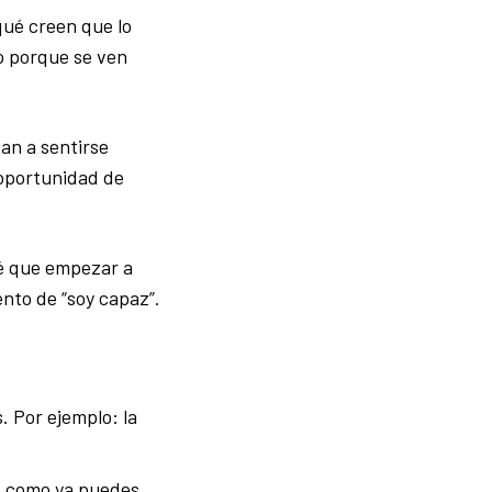
qué creen que lo
 o porque se ven
an a sentirse
 oportunidad de
ré que empezar a
nto de “soy capaz”.
. Por ejemplo: la
to como ya puedes