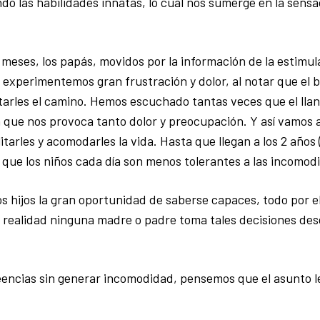
o las habilidades innatas, lo cual nos sumerge en la sensa
meses, los papás, movidos por la información de la estimu
xperimentemos gran frustración y dolor, al notar que el b
tarles el camino. Hemos escuchado tantas veces que el llan
a que nos provoca tanto dolor y preocupación. Y así vamos
tarles y acomodarles la vida. Hasta que llegan a los 2 años 
ue los niños cada día son menos tolerantes a las incomod
 hijos la gran oportunidad de saberse capaces, todo por el
n realidad ninguna madre o padre toma tales decisiones de
eencias sin generar incomodidad, pensemos que el asunto l