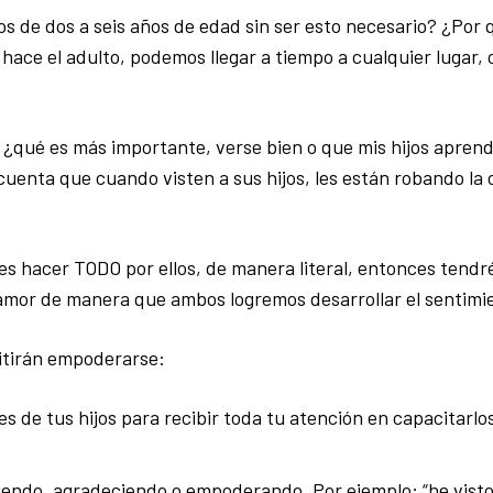
os de dos a seis años de edad sin ser esto necesario? ¿Por 
hace el adulto, podemos llegar a tiempo a cualquier lugar,
¿qué es más importante, verse bien o que mis hijos aprend
uenta que cuando visten a sus hijos, les están robando la
s hacer TODO por ellos, de manera literal, entonces tend
amor de manera que ambos logremos desarrollar el sentimie
itirán empoderarse:
de tus hijos para recibir toda tu atención en capacitarlos
biendo, agradeciendo o empoderando. Por ejemplo: “he vis