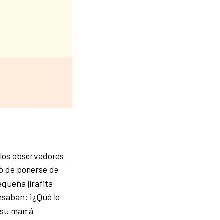
s los observadores
tó de ponerse de
queña jirafita
nsaban: ¡¿Qué le
e su mamá