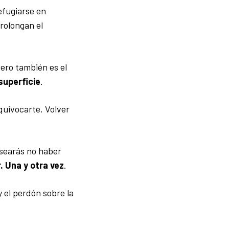
efugiarse en
rolongan el
Pero también es el
superficie
.
quivocarte. Volver
esearás no haber
. Una y otra vez
.
y el perdón sobre la