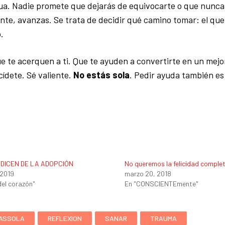
nua. Nadie promete que dejarás de equivocarte o que nunca
nte, avanzas. Se trata de decidir qué camino tomar: el que
.
e te acerquen a ti. Que te ayuden a convertirte en un mej
cídete. Sé valiente.
No estás sola
. Pedir ayuda también es
 DICEN DE LA ADOPCIÓN
No queremos la felicidad comple
 2019
marzo 20, 2018
del corazón"
En "CONSCIENTEmente"
ASSOLA
REFLEXION
SANAR
TRAUMA