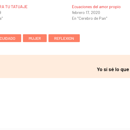
RA TU TATUAJE
Ecuaciones del amor propio
9
febrero 17, 2020
a"
En "Cerebro de Pan"
CUIDADO
MUJER
REFLEXION
Yo sí sé lo qu