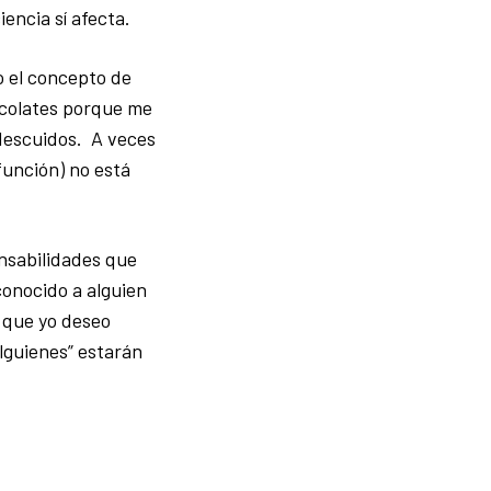
encia sí afecta.
o el concepto de
ocolates porque me
 descuidos. A veces
 función) no está
onsabilidades que
conocido a alguien
 que yo deseo
lguienes” estarán
.