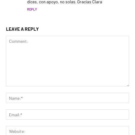
dices, con apoyo, no solas. Gracias Clara
REPLY
LEAVE A REPLY
Comment:
Na
Ema
Web