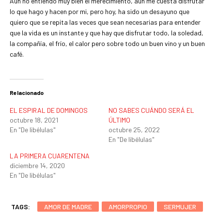
Aún no entiendo muy bien el merecimiento, aún me cuesta disfrutar
lo que hago y hacen por mi, pero hoy, ha sido un desayuno que
quiero que se repita las veces que sean necesarias para entender
que la vida es un instante y que hay que disfrutar todo, la soledad,
la compañía, el frío, el calor pero sobre todo un buen vino y un buen
café.
Relacionado
EL ESPIRAL DE DOMINGOS
NO SABES CUÁNDO SERÁ EL
octubre 18, 2021
ÚLTIMO
En "De libélulas"
octubre 25, 2022
En "De libélulas"
LA PRIMERA CUARENTENA
diciembre 14, 2020
En "De libélulas"
TAGS:
AMOR DE MADRE
AMORPROPIO
SERMUJER