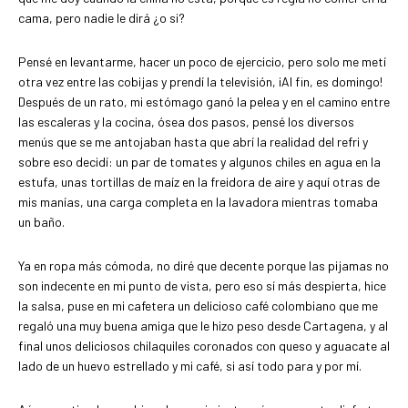
cama, pero nadie le dirá ¿o si?
Pensé en levantarme, hacer un poco de ejercicio, pero solo me metí
otra vez entre las cobijas y prendí la televisión, ¡Al fin, es domingo!
Después de un rato, mi estómago ganó la pelea y en el camino entre
las escaleras y la cocina, ósea dos pasos, pensé los diversos
menús que se me antojaban hasta que abrí la realidad del refri y
sobre eso decidí: un par de tomates y algunos chiles en agua en la
estufa, unas tortillas de maíz en la freidora de aire y aquí otras de
mis manías, una carga completa en la lavadora mientras tomaba
un baño.
Ya en ropa más cómoda, no diré que decente porque las pijamas no
son indecente en mi punto de vista, pero eso sí más despierta, hice
la salsa, puse en mi cafetera un delicioso café colombiano que me
regaló una muy buena amiga que le hizo peso desde Cartagena, y al
final unos deliciosos chilaquiles coronados con queso y aguacate al
lado de un huevo estrellado y mi café, si así todo para y por mí.