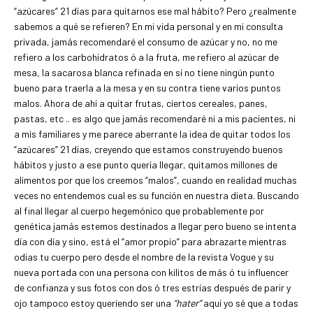
“azúcares” 21 días para quitarnos ese mal hábito? Pero ¿realmente
sabemos a qué se refieren? En mi vida personal y en mi consulta
privada, jamás recomendaré el consumo de azúcar y no, no me
refiero a los carbohidratos ó a la fruta, me refiero al azúcar de
mesa, la sacarosa blanca refinada en sí no tiene ningún punto
bueno para traerla a la mesa y en su contra tiene varios puntos
malos. Ahora de ahí a quitar frutas, ciertos cereales, panes,
pastas, etc .. es algo que jamás recomendaré ni a mis pacientes, ni
a mis familiares y me parece aberrante la idea de quitar todos los
“azúcares” 21 días, creyendo que estamos construyendo buenos
hábitos y justo a ese punto quería llegar, quitamos millones de
alimentos por que los creemos “malos”, cuando en realidad muchas
veces no entendemos cual es su función en nuestra dieta. Buscando
al final llegar al cuerpo hegemónico que probablemente por
genética jamás estemos destinados a llegar pero bueno se intenta
día con día y sino, está el “amor propio” para abrazarte mientras
odias tu cuerpo pero desde el nombre de la revista Vogue y su
nueva portada con una persona con kilitos de más ó tu influencer
de confianza y sus fotos con dos ó tres estrías después de parir y
ojo tampoco estoy queriendo ser una
“hater”
aquí yo sé que a todas