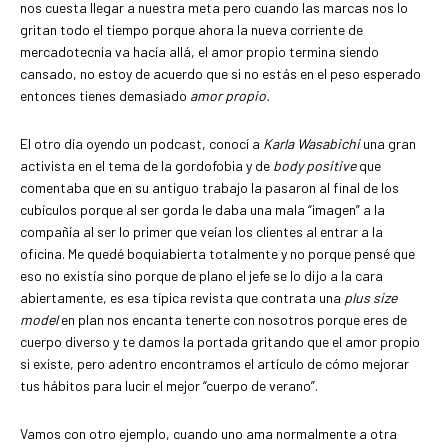
nos cuesta llegar a nuestra meta pero cuando las marcas nos lo
gritan todo el tiempo porque ahora la nueva corriente de
mercadotecnia va hacía allá, el amor propio termina siendo
cansado, no estoy de acuerdo que si no estás en el peso esperado
entonces tienes demasiado
amor propio.
El otro día oyendo un podcast, conocí a
Karla Wasabichi
una gran
activista en el tema de la gordofobia y de
body positive
que
comentaba que en su antiguo trabajo la pasaron al final de los
cubículos porque al ser gorda le daba una mala “imagen” a la
compañía al ser lo primer que veían los clientes al entrar a la
oficina. Me quedé boquiabierta totalmente y no porque pensé que
eso no existía sino porque de plano el jefe se lo dijo a la cara
abiertamente, es esa típica revista que contrata una
plus size
model
en plan nos encanta tenerte con nosotros porque eres de
cuerpo diverso y te damos la portada gritando que el amor propio
si existe, pero adentro encontramos el artículo de cómo mejorar
tus hábitos para lucir el mejor “cuerpo de verano”.
Vamos con otro ejemplo, cuando uno ama normalmente a otra