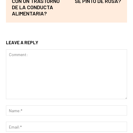
CON UN TRASTORNO
SE PINTÓ DE ROSA?
DE LA CONDUCTA
ALIMENTARIA?
LEAVE A REPLY
Comment:
Na
Ema