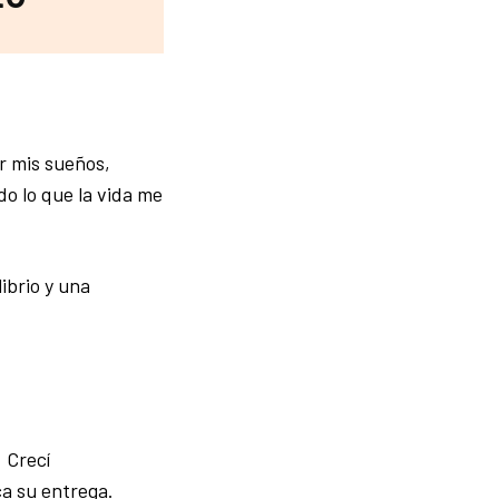
r mis sueños,
do lo que la vida me
ibrio y una
 Crecí
ca su entrega.