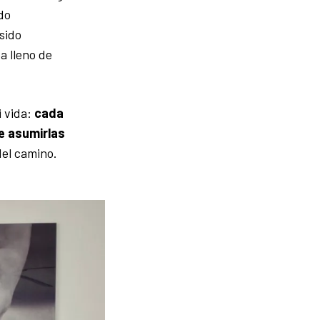
do
 sido
a lleno de
 vida:
cada
e asumirlas
del camino.