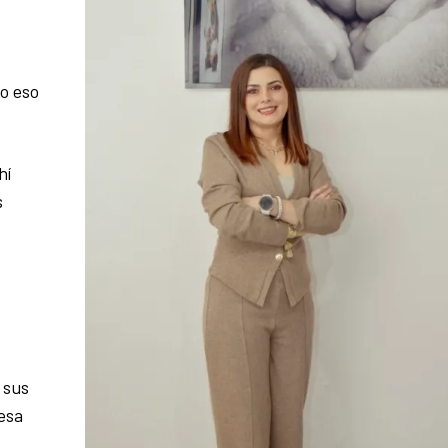
o eso
hí
s
 sus
esa